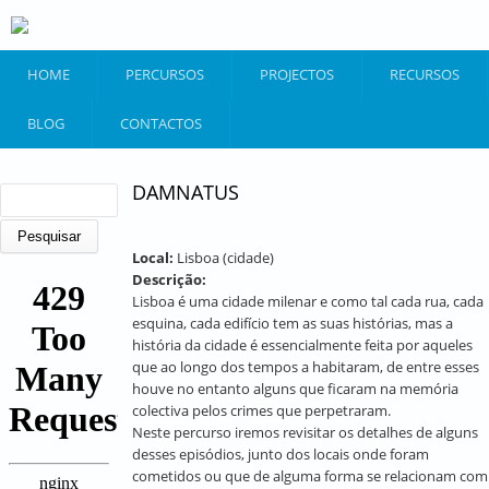
Passar para o conteúdo principal
HOME
PERCURSOS
PROJECTOS
RECURSOS
BLOG
CONTACTOS
FORMULÁRIO DE PESQUISA
DAMNATUS
Pesquisar
Local:
Lisboa (cidade)
Descrição:
Lisboa é uma cidade milenar e como tal cada rua, cada
esquina, cada edifício tem as suas histórias, mas a
história da cidade é essencialmente feita por aqueles
que ao longo dos tempos a habitaram, de entre esses
houve no entanto alguns que ficaram na memória
colectiva pelos crimes que perpetraram.
Neste percurso iremos revisitar os detalhes de alguns
desses episódios, junto dos locais onde foram
cometidos ou que de alguma forma se relacionam com